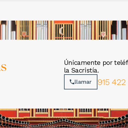
as
Únicamente por teléf
la Sacristía.
915 422
llamar